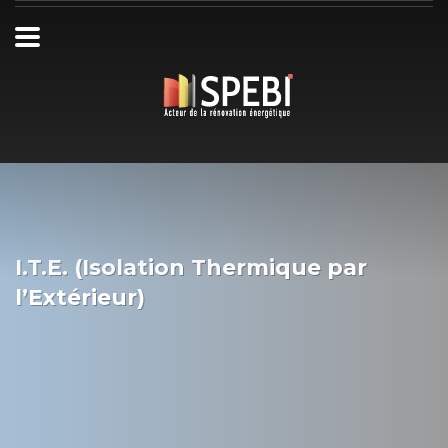
I.T.E. (Isolation Thermique par
l’Extérieur)