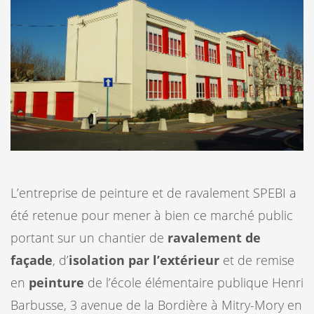
L’entreprise de peinture et de ravalement SPEBI a
été retenue pour mener à bien ce marché public
portant sur un chantier de
ravalement de
façade
, d’
isolation par l’extérieur
et de remise
en
peinture
de l’école élémentaire publique Henri
Barbusse, 3 avenue de la Bordière à Mitry-Mory en