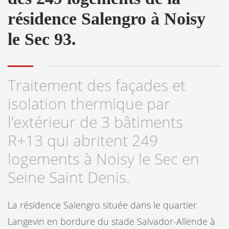
résidence Salengro à Noisy
le Sec 93.
Traitement des façades et
isolation thermique par
l’extérieur de 3 bâtiments
R+13 qui abritent 249
logements à Noisy le Sec en
Seine Saint Denis.
La résidence Salengro située dans le quartier
Langevin en bordure du stade Salvador-Allende à