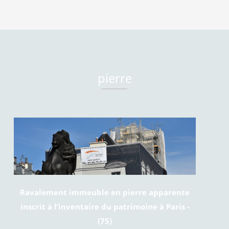
pierre
Ravalement immeuble en pierre apparente
inscrit à l’inventaire du patrimoine à Paris -
(75)