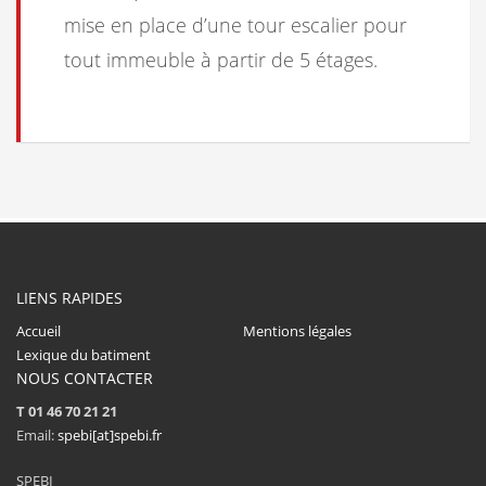
mise en place d’une tour escalier pour
tout immeuble à partir de 5 étages.
LIENS RAPIDES
Accueil
Mentions légales
Lexique du batiment
NOUS CONTACTER
T 01 46 70 21 21
Email:
spebi[at]spebi.fr
SPEBI